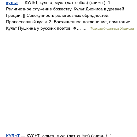
культ
— КУЛЬТ, культа, муж. (лат. cultus) (книжн.). 1.
Религиозное служение божеству. Культ Диониса в древней
Греции. || Совокупность религиозных обрядностей.
Православный культ. 2. Восхищенное поклонение, почитание.
Культ Пушкина у русских поэтов. ❖… …
Толковый словарь Ушакова
КУЛЬТ
— КУЛЬТ, культа, муж. (лат. cultus) (книжн.). 1.