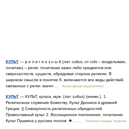
КУЛЬТ
— р е л и г и о з н ы й (лат. cultus, от colo – возделываю,
почитаю) – религ. почитание каких либо предметов или
сверхъестеств. существ, обрядовая сторона религии. В
широком смысле в понятие К. включаются все виды действий,
связанных с религ. магич …
Философская энциклопедия
КУЛЬТ
— КУЛЬТ, культа, муж. (лат. cultus) (книжн.). 1.
Религиозное служение божеству. Культ Диониса в древней
Греции. || Совокупность религиозных обрядностей.
Православный культ. 2. Восхищенное поклонение, почитание.
Культ Пушкина у русских поэтов. ❖… …
Толковый словарь Ушакова