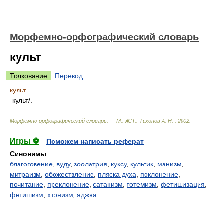
Морфемно-орфографический словарь
культ
Толкование
Перевод
культ
культ/.
Морфемно-орфографический словарь. — М.: АСТ.
.
Тихонов А. Н.
.
2002
.
Игры ⚽
Поможем написать реферат
Синонимы
:
благоговение
,
вуду
,
зоолатрия
,
куксу
,
культик
,
манизм
,
митраизм
,
обожествление
,
пляска духа
,
поклонение
,
почитание
,
преклонение
,
сатанизм
,
тотемизм
,
фетишизация
,
фетишизм
,
хтонизм
,
яджна