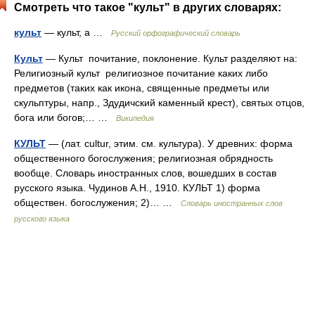
Смотреть что такое "культ" в других словарях:
культ
— культ, а …
Русский орфографический словарь
Культ
— Культ почитание, поклонение. Культ разделяют на:
Религиозный культ религиозное почитание каких либо
предметов (таких как икона, священные предметы или
скульптуры, напр., Здудичский каменный крест), святых отцов,
бога или богов;… …
Википедия
КУЛЬТ
— (лат. cultur, этим. см. культура). У древних: форма
общественного богослужения; религиозная обрядность
вообще. Словарь иностранных слов, вошедших в состав
русского языка. Чудинов А.Н., 1910. КУЛЬТ 1) форма
обществен. богослужения; 2)… …
Словарь иностранных слов
русского языка