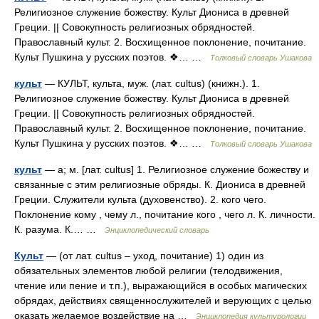
Религиозное служение божеству. Культ Диониса в древней
Греции. || Совокупность религиозных обрядностей.
Православный культ. 2. Восхищенное поклонение, почитание.
Культ Пушкина у русских поэтов. ❖… …
Толковый словарь Ушакова
культ
— КУЛЬТ, культа, муж. (лат. cultus) (книжн.). 1.
Религиозное служение божеству. Культ Диониса в древней
Греции. || Совокупность религиозных обрядностей.
Православный культ. 2. Восхищенное поклонение, почитание.
Культ Пушкина у русских поэтов. ❖… …
Толковый словарь Ушакова
культ
— а; м. [лат. cultus] 1. Религиозное служение божеству и
связанные с этим религиозные обряды. К. Диониса в древней
Греции. Служители культа (духовенство). 2. кого чего.
Поклонение кому , чему л., почитание кого , чего л. К. личности.
К. разума. К.… …
Энциклопедический словарь
Культ
— (от лат. cultus – уход, почитание) 1) один из
обязательных элементов любой религии (телодвижения,
чтение или пение и т.п.), выражающийся в особых магических
обрядах, действиях священнослужителей и ве­рующих с целью
оказать желаемое воздействие на …
Энциклопедия культурологии